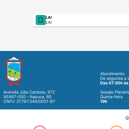
LAI
LAI
Atendimento:
De segunda a s
Das 07:30h às
Avenida Júlio Cardoso, 972
Sessão Plenári
95997-000 - Itapuca, RS
Quinta-feira
CNPJ: 27.767.344/0001-87
19h
Q