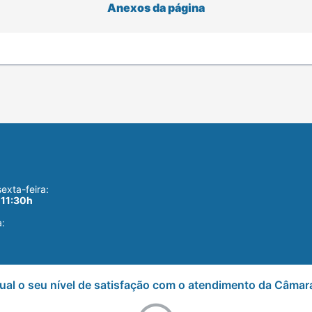
Anexos da página
exta-feira:
 11:30h
a:
ual o seu nível de satisfação com o atendimento da Câmar