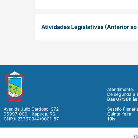
Atividades Legislativas (Anterior ao 
Atendimento:
De segunda a s
Das 07:30h às
Avenida Júlio Cardoso, 972
Sessão Plenári
95997-000 - Itapuca, RS
Quinta-feira
CNPJ: 27.767.344/0001-87
19h
Q